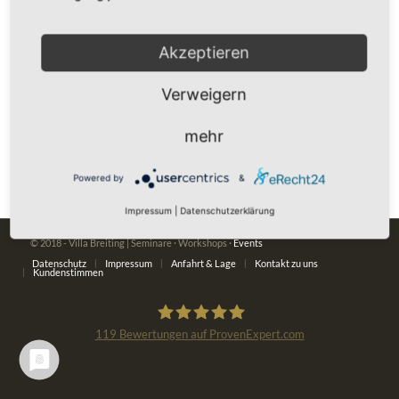
Akzeptieren
Verweigern
mehr
Powered by
&
Impressum
|
Datenschutzerklärung
© 2018 - Villa Breiting | Seminare · Workshops ·
Events
Datenschutz
Impressum
Anfahrt & Lage
Kontakt zu uns
Kundenstimmen
119
Bewertungen auf ProvenExpert.com
Villa Breiting